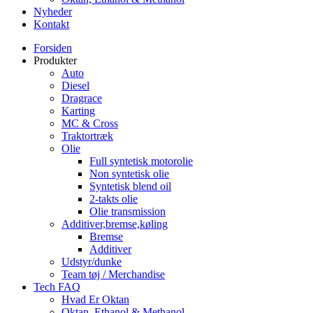
Nyheder
Kontakt
Forsiden
Produkter
Auto
Diesel
Dragrace
Karting
MC & Cross
Traktortræk
Olie
Full syntetisk motorolie
Non syntetisk olie
Syntetisk blend oil
2-takts olie
Olie transmission
Additiver,bremse,køling
Bremse
Additiver
Udstyr/dunke
Team tøj / Merchandise
Tech FAQ
Hvad Er Oktan
Oktan, Ethanol & Methanol