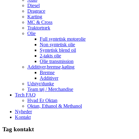
Diesel
Dragrace
Karting
MC & Cross
Traktortræk
Olie
Full syntetisk motorolie
Non syntetisk olie
Syntetisk blend oil
2-takts olie
Olie transmission
Additiver,bremse,køling
Bremse
Additiver
Udstyr/dunke
Team tøj / Merchandise
Tech FAQ
Hvad Er Oktan
Oktan, Ethanol & Methanol
Nyheder
Kontakt
Tag kontakt