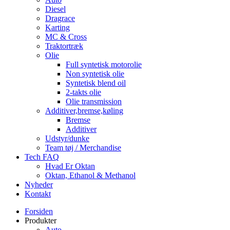
Diesel
Dragrace
Karting
MC & Cross
Traktortræk
Olie
Full syntetisk motorolie
Non syntetisk olie
Syntetisk blend oil
2-takts olie
Olie transmission
Additiver,bremse,køling
Bremse
Additiver
Udstyr/dunke
Team tøj / Merchandise
Tech FAQ
Hvad Er Oktan
Oktan, Ethanol & Methanol
Nyheder
Kontakt
Forsiden
Produkter
Auto