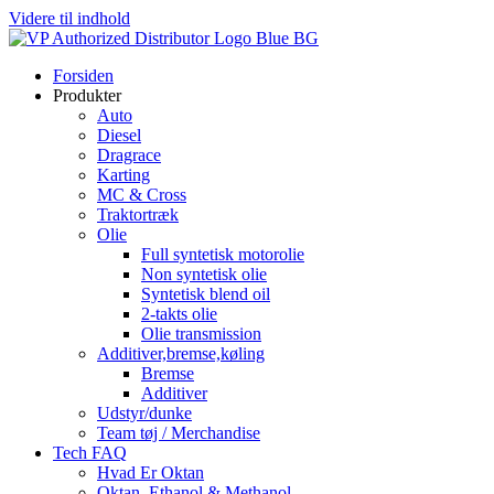
Videre til indhold
Forsiden
Produkter
Auto
Diesel
Dragrace
Karting
MC & Cross
Traktortræk
Olie
Full syntetisk motorolie
Non syntetisk olie
Syntetisk blend oil
2-takts olie
Olie transmission
Additiver,bremse,køling
Bremse
Additiver
Udstyr/dunke
Team tøj / Merchandise
Tech FAQ
Hvad Er Oktan
Oktan, Ethanol & Methanol