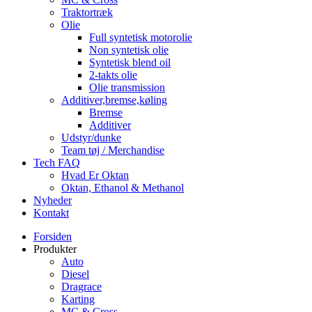
Traktortræk
Olie
Full syntetisk motorolie
Non syntetisk olie
Syntetisk blend oil
2-takts olie
Olie transmission
Additiver,bremse,køling
Bremse
Additiver
Udstyr/dunke
Team tøj / Merchandise
Tech FAQ
Hvad Er Oktan
Oktan, Ethanol & Methanol
Nyheder
Kontakt
Forsiden
Produkter
Auto
Diesel
Dragrace
Karting
MC & Cross