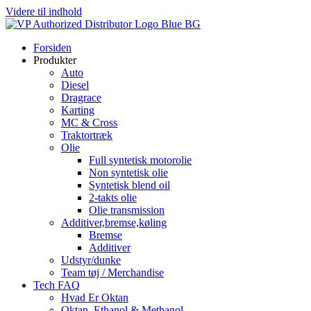
Videre til indhold
Forsiden
Produkter
Auto
Diesel
Dragrace
Karting
MC & Cross
Traktortræk
Olie
Full syntetisk motorolie
Non syntetisk olie
Syntetisk blend oil
2-takts olie
Olie transmission
Additiver,bremse,køling
Bremse
Additiver
Udstyr/dunke
Team tøj / Merchandise
Tech FAQ
Hvad Er Oktan
Oktan, Ethanol & Methanol