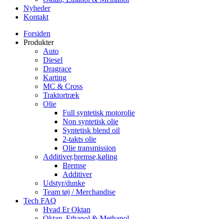
Nyheder
Kontakt
Forsiden
Produkter
Auto
Diesel
Dragrace
Karting
MC & Cross
Traktortræk
Olie
Full syntetisk motorolie
Non syntetisk olie
Syntetisk blend oil
2-takts olie
Olie transmission
Additiver,bremse,køling
Bremse
Additiver
Udstyr/dunke
Team tøj / Merchandise
Tech FAQ
Hvad Er Oktan
Oktan, Ethanol & Methanol