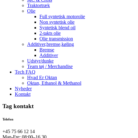
Traktortræk
Olie
Full syntetisk motorolie
Non syntetisk olie
Syntetisk blend oil
2-takts olie
Olie transmission
Additiver,bremse,køling
Bremse
Additiver
Udstyr/dunke
Team tøj / Merchandise
Tech FAQ
Hvad Er Oktan
Oktan, Ethanol & Methanol
Nyheder
Kontakt
Tag kontakt
Telefon
+45 75 66 12 14
Man-Fre: 08:00–16.30