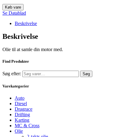
Køb vare
Se Datablad
Beskrivelse
Beskrivelse
Olie til at samle din motor med.
Find Produkter
Søg efter:
Søg
Varekategorier
Auto
Diesel
Dragrace
Drifting
Karting
MC & Cross
Olie
2-takts olie