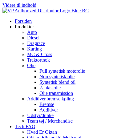
Videre til indhold
Forsiden
Produkter
Auto
Diesel
Dragrace
Karting
MC & Cross
Traktortræk
Olie
Full syntetisk motorolie
Non syntetisk olie
Syntetisk blend oil
2-takts olie
Olie transmission
Additiver,bremse,køling
Bremse
Additiver
Udstyr/dunke
Team tøj / Merchandise
Tech FAQ
Hvad Er Oktan
Oktan, Ethanol & Methanol