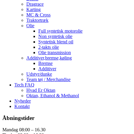
Dragrace
Karting
MC & Cross
Traktortræk
Olie
Full syntetisk motorolie
Non syntetisk olie
Syntetisk blend oil
2-takts olie
Olie transmission
Additiver,bremse,køling
Bremse
Additiver
Udstyr/dunke
Team tøj / Merchandise
Tech FAQ
Hvad Er Oktan
Oktan, Ethanol & Methanol
Nyheder
Kontakt
Åbningstider
Mandag
08:00 – 16.30