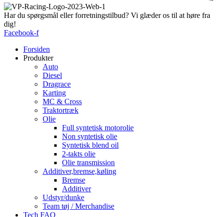
Har du spørgsmål eller forretningstilbud? Vi glæder os til at høre fra
dig!
Facebook-f
Forsiden
Produkter
Auto
Diesel
Dragrace
Karting
MC & Cross
Traktortræk
Olie
Full syntetisk motorolie
Non syntetisk olie
Syntetisk blend oil
2-takts olie
Olie transmission
Additiver,bremse,køling
Bremse
Additiver
Udstyr/dunke
Team tøj / Merchandise
Tech FAQ