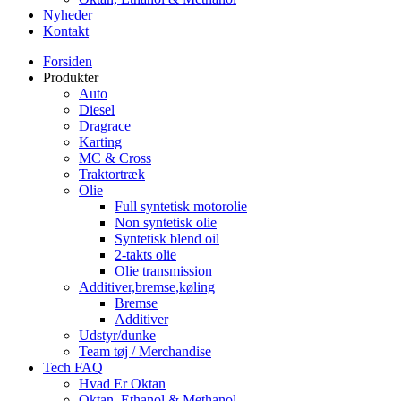
Nyheder
Kontakt
Forsiden
Produkter
Auto
Diesel
Dragrace
Karting
MC & Cross
Traktortræk
Olie
Full syntetisk motorolie
Non syntetisk olie
Syntetisk blend oil
2-takts olie
Olie transmission
Additiver,bremse,køling
Bremse
Additiver
Udstyr/dunke
Team tøj / Merchandise
Tech FAQ
Hvad Er Oktan
Oktan, Ethanol & Methanol