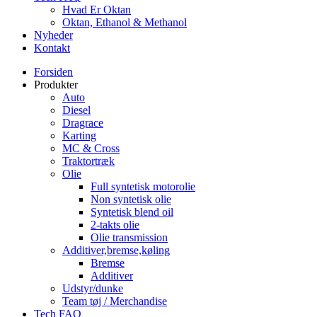
Hvad Er Oktan
Oktan, Ethanol & Methanol
Nyheder
Kontakt
Forsiden
Produkter
Auto
Diesel
Dragrace
Karting
MC & Cross
Traktortræk
Olie
Full syntetisk motorolie
Non syntetisk olie
Syntetisk blend oil
2-takts olie
Olie transmission
Additiver,bremse,køling
Bremse
Additiver
Udstyr/dunke
Team tøj / Merchandise
Tech FAQ