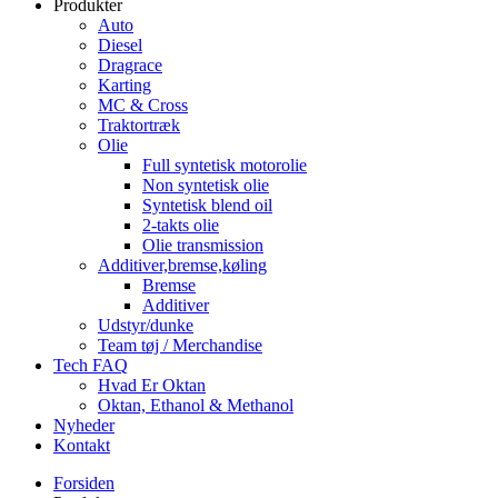
Produkter
Auto
Diesel
Dragrace
Karting
MC & Cross
Traktortræk
Olie
Full syntetisk motorolie
Non syntetisk olie
Syntetisk blend oil
2-takts olie
Olie transmission
Additiver,bremse,køling
Bremse
Additiver
Udstyr/dunke
Team tøj / Merchandise
Tech FAQ
Hvad Er Oktan
Oktan, Ethanol & Methanol
Nyheder
Kontakt
Forsiden