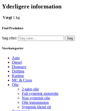
Yderligere information
Vægt
1 kg
Find Produkter
Søg efter:
Søg
Varekategorier
Auto
Diesel
Dragrace
Drifting
Karting
MC & Cross
Olie
2-takts olie
Full syntetisk motorolie
Non syntetisk olie
Olie transmission
Syntetisk blend oil