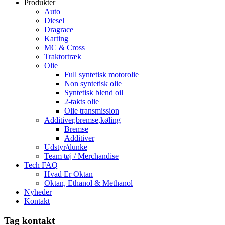
Produkter
Auto
Diesel
Dragrace
Karting
MC & Cross
Traktortræk
Olie
Full syntetisk motorolie
Non syntetisk olie
Syntetisk blend oil
2-takts olie
Olie transmission
Additiver,bremse,køling
Bremse
Additiver
Udstyr/dunke
Team tøj / Merchandise
Tech FAQ
Hvad Er Oktan
Oktan, Ethanol & Methanol
Nyheder
Kontakt
Tag kontakt