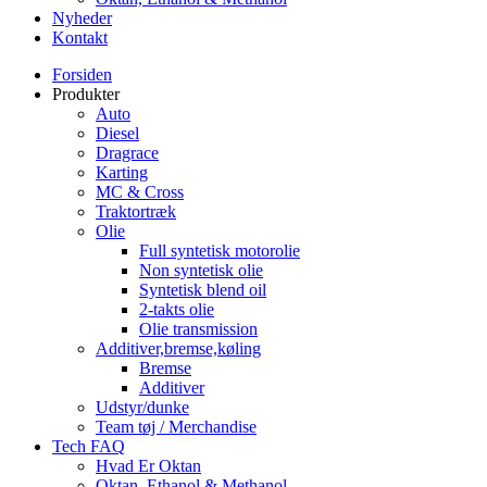
Nyheder
Kontakt
Forsiden
Produkter
Auto
Diesel
Dragrace
Karting
MC & Cross
Traktortræk
Olie
Full syntetisk motorolie
Non syntetisk olie
Syntetisk blend oil
2-takts olie
Olie transmission
Additiver,bremse,køling
Bremse
Additiver
Udstyr/dunke
Team tøj / Merchandise
Tech FAQ
Hvad Er Oktan
Oktan, Ethanol & Methanol