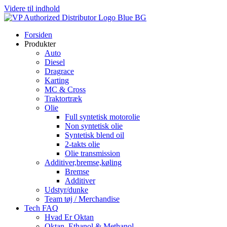
Videre til indhold
Forsiden
Produkter
Auto
Diesel
Dragrace
Karting
MC & Cross
Traktortræk
Olie
Full syntetisk motorolie
Non syntetisk olie
Syntetisk blend oil
2-takts olie
Olie transmission
Additiver,bremse,køling
Bremse
Additiver
Udstyr/dunke
Team tøj / Merchandise
Tech FAQ
Hvad Er Oktan
Oktan, Ethanol & Methanol