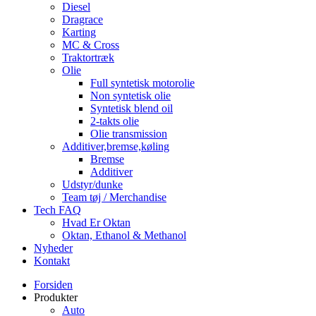
Diesel
Dragrace
Karting
MC & Cross
Traktortræk
Olie
Full syntetisk motorolie
Non syntetisk olie
Syntetisk blend oil
2-takts olie
Olie transmission
Additiver,bremse,køling
Bremse
Additiver
Udstyr/dunke
Team tøj / Merchandise
Tech FAQ
Hvad Er Oktan
Oktan, Ethanol & Methanol
Nyheder
Kontakt
Forsiden
Produkter
Auto