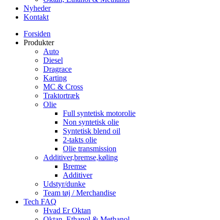
Nyheder
Kontakt
Forsiden
Produkter
Auto
Diesel
Dragrace
Karting
MC & Cross
Traktortræk
Olie
Full syntetisk motorolie
Non syntetisk olie
Syntetisk blend oil
2-takts olie
Olie transmission
Additiver,bremse,køling
Bremse
Additiver
Udstyr/dunke
Team tøj / Merchandise
Tech FAQ
Hvad Er Oktan
Oktan, Ethanol & Methanol