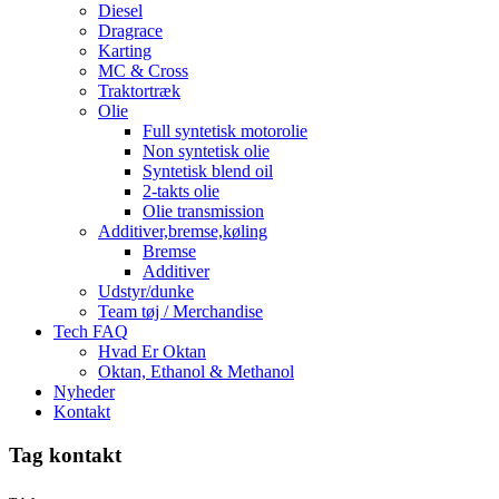
Diesel
Dragrace
Karting
MC & Cross
Traktortræk
Olie
Full syntetisk motorolie
Non syntetisk olie
Syntetisk blend oil
2-takts olie
Olie transmission
Additiver,bremse,køling
Bremse
Additiver
Udstyr/dunke
Team tøj / Merchandise
Tech FAQ
Hvad Er Oktan
Oktan, Ethanol & Methanol
Nyheder
Kontakt
Tag kontakt