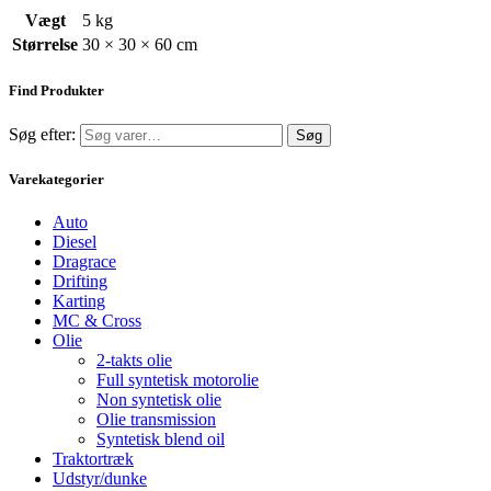
Vægt
5 kg
Størrelse
30 × 30 × 60 cm
Find Produkter
Søg efter:
Søg
Varekategorier
Auto
Diesel
Dragrace
Drifting
Karting
MC & Cross
Olie
2-takts olie
Full syntetisk motorolie
Non syntetisk olie
Olie transmission
Syntetisk blend oil
Traktortræk
Udstyr/dunke