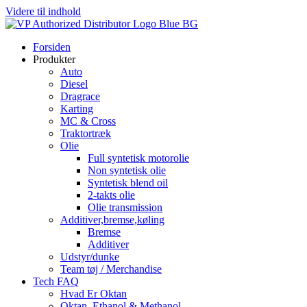
Videre til indhold
Forsiden
Produkter
Auto
Diesel
Dragrace
Karting
MC & Cross
Traktortræk
Olie
Full syntetisk motorolie
Non syntetisk olie
Syntetisk blend oil
2-takts olie
Olie transmission
Additiver,bremse,køling
Bremse
Additiver
Udstyr/dunke
Team tøj / Merchandise
Tech FAQ
Hvad Er Oktan
Oktan, Ethanol & Methanol