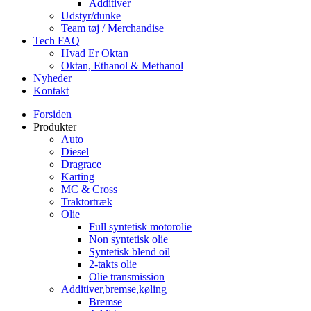
Additiver
Udstyr/dunke
Team tøj / Merchandise
Tech FAQ
Hvad Er Oktan
Oktan, Ethanol & Methanol
Nyheder
Kontakt
Forsiden
Produkter
Auto
Diesel
Dragrace
Karting
MC & Cross
Traktortræk
Olie
Full syntetisk motorolie
Non syntetisk olie
Syntetisk blend oil
2-takts olie
Olie transmission
Additiver,bremse,køling
Bremse