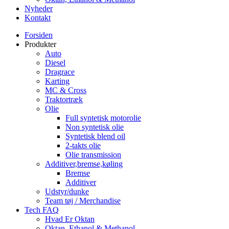
Nyheder
Kontakt
Forsiden
Produkter
Auto
Diesel
Dragrace
Karting
MC & Cross
Traktortræk
Olie
Full syntetisk motorolie
Non syntetisk olie
Syntetisk blend oil
2-takts olie
Olie transmission
Additiver,bremse,køling
Bremse
Additiver
Udstyr/dunke
Team tøj / Merchandise
Tech FAQ
Hvad Er Oktan
Oktan, Ethanol & Methanol