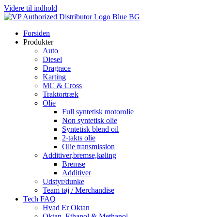
Videre til indhold
Forsiden
Produkter
Auto
Diesel
Dragrace
Karting
MC & Cross
Traktortræk
Olie
Full syntetisk motorolie
Non syntetisk olie
Syntetisk blend oil
2-takts olie
Olie transmission
Additiver,bremse,køling
Bremse
Additiver
Udstyr/dunke
Team tøj / Merchandise
Tech FAQ
Hvad Er Oktan
Oktan, Ethanol & Methanol