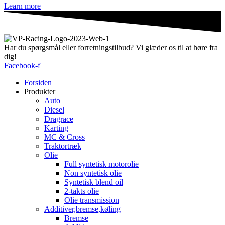
Learn more
Har du spørgsmål eller forretningstilbud? Vi glæder os til at høre fra
dig!
Facebook-f
Forsiden
Produkter
Auto
Diesel
Dragrace
Karting
MC & Cross
Traktortræk
Olie
Full syntetisk motorolie
Non syntetisk olie
Syntetisk blend oil
2-takts olie
Olie transmission
Additiver,bremse,køling
Bremse