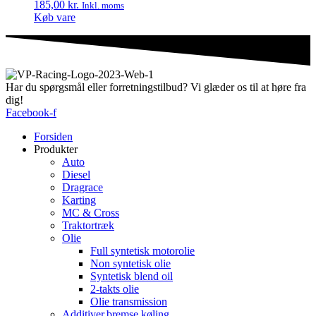
185,00
kr.
Inkl. moms
Køb vare
Har du spørgsmål eller forretningstilbud? Vi glæder os til at høre fra
dig!
Facebook-f
Forsiden
Produkter
Auto
Diesel
Dragrace
Karting
MC & Cross
Traktortræk
Olie
Full syntetisk motorolie
Non syntetisk olie
Syntetisk blend oil
2-takts olie
Olie transmission
Additiver,bremse,køling