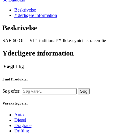
Beskrivelse
Yderligere information
Beskrivelse
SAE 60 Oil – VP Traditional™ Ikke-syntetisk racerolie
Yderligere information
Vægt
1 kg
Find Produkter
Søg efter:
Søg
Varekategorier
Auto
Diesel
Dragrace
Drifting