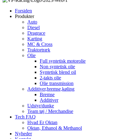
Forsiden
Produkter
Auto
Diesel
Dragrace
Karting
MC & Cross
Traktortræk
Olie
Full syntetisk motorolie
Non syntetisk olie
Syntetisk blend oil
2-takts olie
Olie transmission
Additiver,bremse,køling
Bremse
Additiver
Udstyr/dunke
Team tøj / Merchandise
Tech FAQ
Hvad Er Oktan
Oktan, Ethanol & Methanol
Nyheder