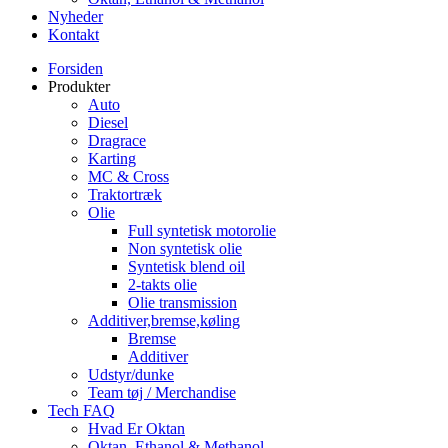
Nyheder
Kontakt
Forsiden
Produkter
Auto
Diesel
Dragrace
Karting
MC & Cross
Traktortræk
Olie
Full syntetisk motorolie
Non syntetisk olie
Syntetisk blend oil
2-takts olie
Olie transmission
Additiver,bremse,køling
Bremse
Additiver
Udstyr/dunke
Team tøj / Merchandise
Tech FAQ
Hvad Er Oktan
Oktan, Ethanol & Methanol