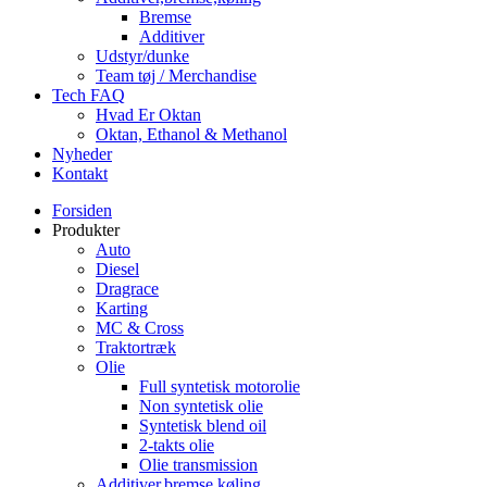
Bremse
Additiver
Udstyr/dunke
Team tøj / Merchandise
Tech FAQ
Hvad Er Oktan
Oktan, Ethanol & Methanol
Nyheder
Kontakt
Forsiden
Produkter
Auto
Diesel
Dragrace
Karting
MC & Cross
Traktortræk
Olie
Full syntetisk motorolie
Non syntetisk olie
Syntetisk blend oil
2-takts olie
Olie transmission
Additiver,bremse,køling