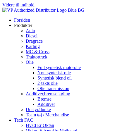
Videre til indhold
Forsiden
Produkter
Auto
Diesel
Dragrace
Karting
MC & Cross
Traktortræk
Olie
Full syntetisk motorolie
Non syntetisk olie
Syntetisk blend oil
2-takts olie
Olie transmission
Additiver,bremse,køling
Bremse
Additiver
Udstyr/dunke
Team tøj / Merchandise
Tech FAQ
Hvad Er Oktan
Oktan, Ethanol & Methanol